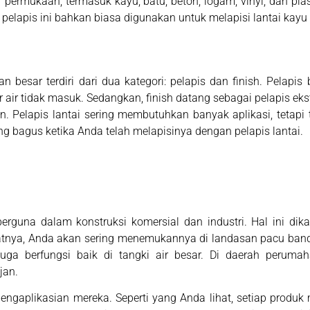
permukaan, termasuk kayu, batu, beton, logam, vinyl, dan plas
 pelapis ini bahkan biasa digunakan untuk melapisi lantai kayu 
an besar terdiri dari dua kategori: pelapis dan finish. Pelapi
 air tidak masuk. Sedangkan, finish datang sebagai pelapis ekst
elapis lantai sering membutuhkan banyak aplikasi, tetapi t
ng bagus ketika Anda telah melapisinya dengan pelapis lantai.
berguna dalam konstruksi komersial dan industri. Hal ini dik
ibatnya, Anda akan sering menemukannya di landasan pacu band
 juga berfungsi baik di tangki air besar. Di daerah per
jan.
engaplikasian mereka. Seperti yang Anda lihat, setiap produ