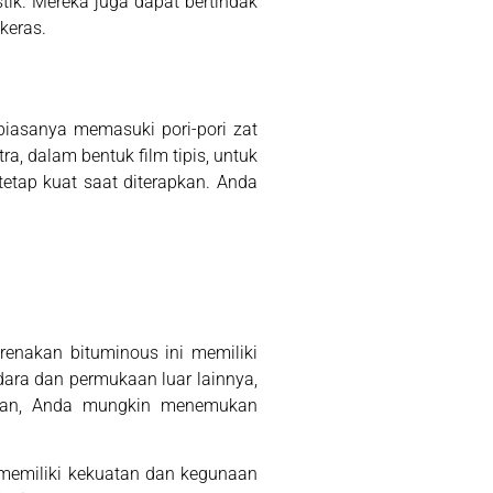
tik. Mereka juga dapat bertindak
keras.
s biasanya memasuki pori-pori zat
ra, dalam bentuk film tipis, untuk
etap kuat saat diterapkan. Anda
arenakan bituminous ini memiliki
ara dan permukaan luar lainnya,
umahan, Anda mungkin menemukan
k memiliki kekuatan dan kegunaan