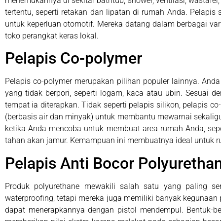
menemukannya di sekitar bathtub, shower, ventilasi, wastafel,
tertentu, seperti retakan dan lipatan di rumah Anda. Pelap
untuk keperluan otomotif. Mereka datang dalam berbagai var
toko perangkat keras lokal.
Pelapis Co-polymer
Pelapis co-polymer merupakan pilihan populer lainnya. And
yang tidak berpori, seperti logam, kaca atau ubin. Sesuai d
tempat ia diterapkan. Tidak seperti pelapis silikon, pelap
(berbasis air dan minyak) untuk membantu mewarnai sekaligu
ketika Anda mencoba untuk membuat area rumah Anda, sepert
tahan akan jamur. Kemampuan ini membuatnya ideal untuk r
Pelapis Anti Bocor Polyuretha
Produk polyurethane mewakili salah satu yang paling s
waterproofing, tetapi mereka juga memiliki banyak keguna
dapat menerapkannya dengan pistol mendempul. Bentuk-bentu