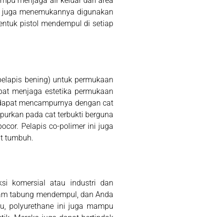
ampu menjaga air keluar dari area
gkin juga menemukannya digunakan
entuk pistol mendempul di setiap
pelapis bening) untuk permukaan
dapat menjaga estetika permukaan
an dapat mencampurnya dengan cat
purkan pada cat terbukti berguna
or. Pelapis co-polimer ini juga
t tumbuh.
i komersial atau industri dan
alam tabung mendempul, dan Anda
tu, polyurethane ini juga mampu