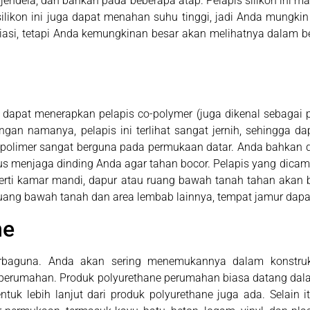
 jendela, dan bahkan pada beberapa atap. Pelapis silikon ini m
is silikon ini juga dapat menahan suhu tinggi, jadi Anda mun
iasi, tetapi Anda kemungkinan besar akan melihatnya dalam b
a dapat menerapkan pelapis co-polymer (juga dikenal sebagai 
engan namanya, pelapis ini terlihat sangat jernih, sehingga 
is co-polimer sangat berguna pada permukaan datar. Anda bahk
s menjaga dinding Anda agar tahan bocor. Pelapis yang dicam
i kamar mandi, dapur atau ruang bawah tanah tahan akan boc
uang bawah tanah dan area lembab lainnya, tempat jamur dapa
ne
erbaguna. Anda akan sering menemukannya dalam konstruks
an perumahan. Produk polyurethane perumahan biasa datang d
k lebih lanjut dari produk polyurethane juga ada. Selain i